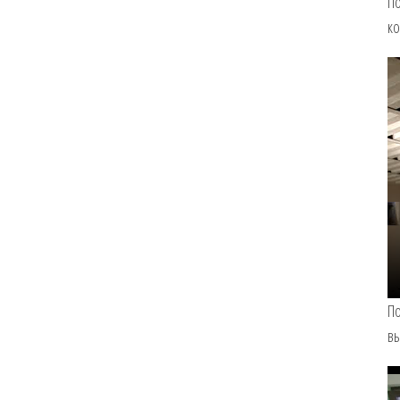
По
ко
По
вы