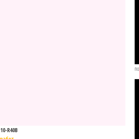
по
10-R40B
 работ