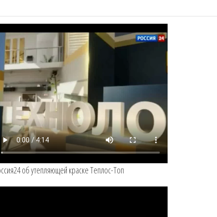
ссия24 об утепляющей краске Теплос-Топ