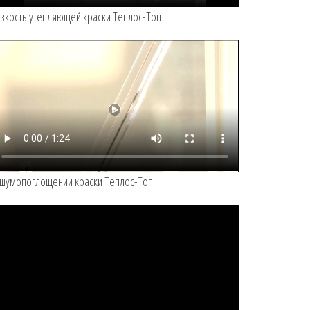
зкость утепляющей краски Теплос-Топ
шумопоглощении краски Теплос-Топ