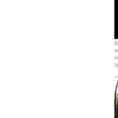
До
тр
эт
Тр