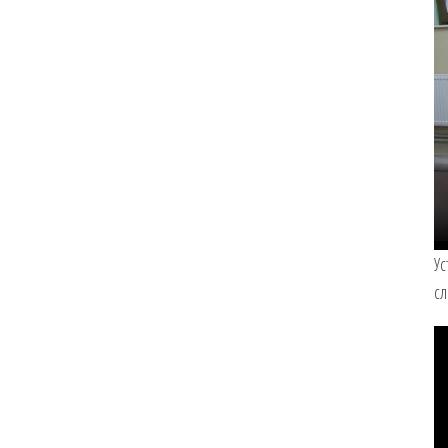
Ус
сл